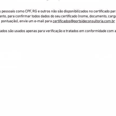
 pessoais como CPF, RG e outros não são disponibilizados no certificado par
anto, para confirmar todos dados do seu certificado (nome, documento, carga
pontuação), envie um e-mail para
certificados@portsideconsultoria.com.br
ados são usados apenas para verificação e tratados em conformidade com 
ntato
Siga no
.com.br
Consultoria