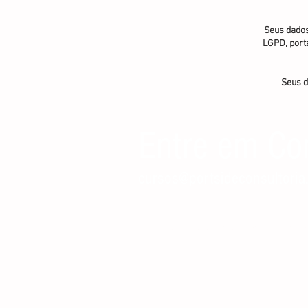
Seus dados
LGPD, port
Seus d
Entre em Co
cursos@portsideconsultoria
© 2015-2025 Todos os direitos reservados - Portside 