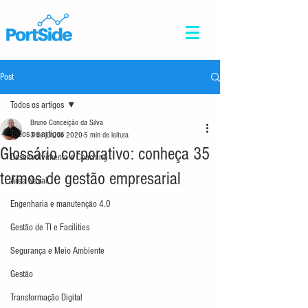
Post
Todos os artigos
Bruno Conceição da Silva
Todos os artigos
3 de jun. de 2020
5 min de leitura
Glossário corporativo: conheça 35
Desenvolvimento e Coaching
termos de gestão empresarial
Área Naval
Engenharia e manutenção 4.0
Gestão de TI e Facilities
Segurança e Meio Ambiente
Gestão
Transformação Digital