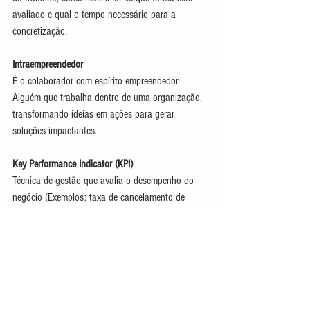
avaliado e qual o tempo necessário para a 
concretização.
Intraempreendedor
É o colaborador com espírito empreendedor. 
Alguém que trabalha dentro de uma organização, 
transformando ideias em ações para gerar 
soluções impactantes.
Key Performance Indicator (KPI)
Técnica de gestão que avalia o desempenho do 
negócio (Exemplos: taxa de cancelamento de 
pedidos, taxa de horas de parada de 
equipamento, fator de capacidade líquida, retorno 
sobre investimento, custo da mão-de-obra etc.).
Organização que Aprende (Learning Organization)
São empresas gerenciadas de forma transparente, 