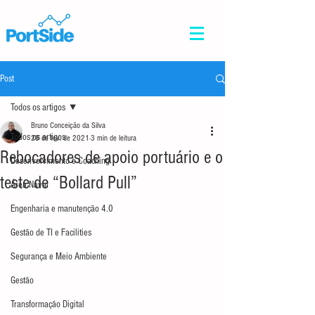
Post
Todos os artigos
Bruno Conceição da Silva
Todos os artigos
28 de fev. de 2021
3 min de leitura
Rebocadores de apoio portuário e o
Desenvolvimento e Coaching
teste de “Bollard Pull”
Área Naval
Engenharia e manutenção 4.0
Gestão de TI e Facilities
Segurança e Meio Ambiente
Gestão
Transformação Digital