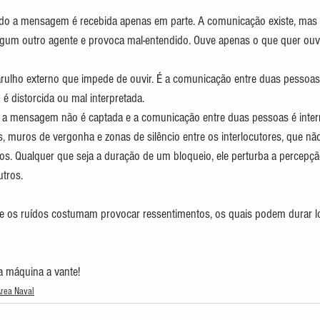
 a mensagem é recebida apenas em parte. A comunicação existe, mas é 
lgum outro agente e provoca mal-entendido. Ouve apenas o que quer ouvir. 
rulho externo que impede de ouvir. É a comunicação entre duas pessoas
 distorcida ou mal interpretada.
 mensagem não é captada e a comunicação entre duas pessoas é inter
as, muros de vergonha e zonas de silêncio entre os interlocutores, que n
s. Qualquer que seja a duração de um bloqueio, ele perturba a percepç
utros.
ns e os ruídos costumam provocar ressentimentos, os quais podem durar 
a máquina a vante!
rea Naval