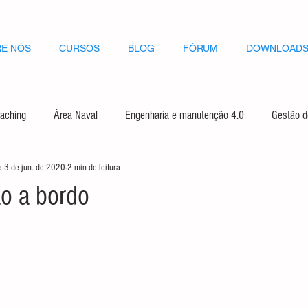
E NÓS
CURSOS
BLOG
FÓRUM
DOWNLOAD
aching
Área Naval
Engenharia e manutenção 4.0
Gestão de
a
3 de jun. de 2020
2 min de leitura
tão
Transformação Digital
Saúde
o a bordo