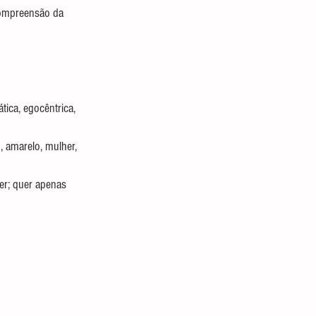
compreensão da 
ica, egocêntrica, 
, amarelo, mulher, 
er; quer apenas 