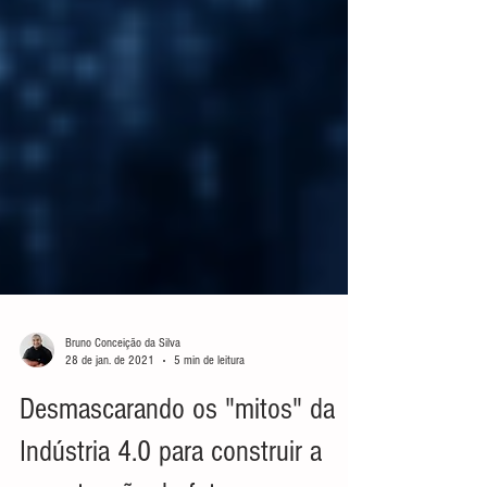
Bruno Conceição da Silva
28 de jan. de 2021
5 min de leitura
Desmascarando os "mitos"​ da