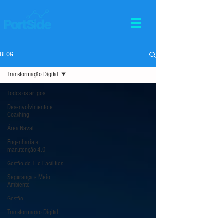
BLOG
Transformação Digital
Todos os artigos
Desenvolvimento e
Coaching
Área Naval
Engenharia e
manutenção 4.0
Gestão de TI e Facilities
Segurança e Meio
Ambiente
Gestão
Transformação Digital